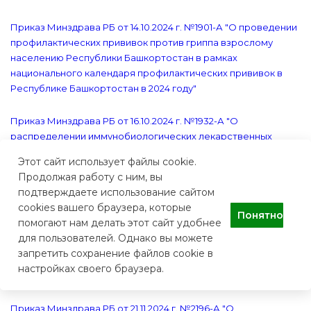
Приказ Минздрава РБ от 14.10.2024 г. №1901-А "О проведении
профилактических прививок против гриппа взрослому
населению Республики Башкортостан в рамках
национального календаря профилактических прививок в
Республике Башкортостан в 2024 году"
Приказ Минздрава РБ от 16.10.2024 г. №1932-А "О
распределении иммунобиологических лекарственных
препаратов против кори для иммунизации детского и
Этот сайт использует файлы cookie.
взрослого населения Республики Башкортостан по плану
Продолжая работу с ним, вы
2024 года"
подтверждаете использование сайтом
cookies вашего браузера, которые
Понятно
Приказ Минздрава РБ от 29.10.2024 г. №2038-А "О
помогают нам делать этот сайт удобнее
проведении профилактических прививок против гриппа
для пользователей. Однако вы можете
детскому населению Республики Башкортостан в рамках
запретить сохранение файлов cookie в
национального календаря профилактических прививок в
настройках своего браузера.
2024 году"
Приказ Минздрава РБ от 21.11.2024 г. №2196-А "О