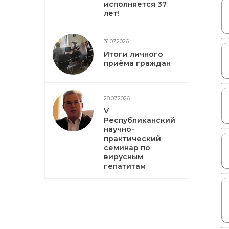
исполняется 37
лет!
31.07.2026
Итоги личного
приёма граждан
28.07.2026
V
Республиканский
научно-
практический
семинар по
вирусным
гепатитам