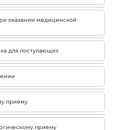
при оказании медицинской
тка для поступающих
дении
му приему
логическому приему