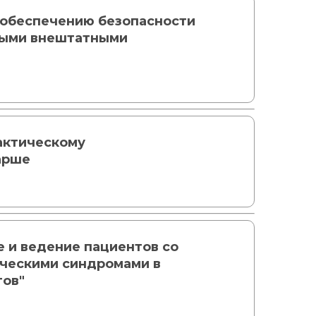
 обеспечению безопасности
ными внештатными
актическому
арше
 и ведение пациентов со
ическими синдромами в
тов"