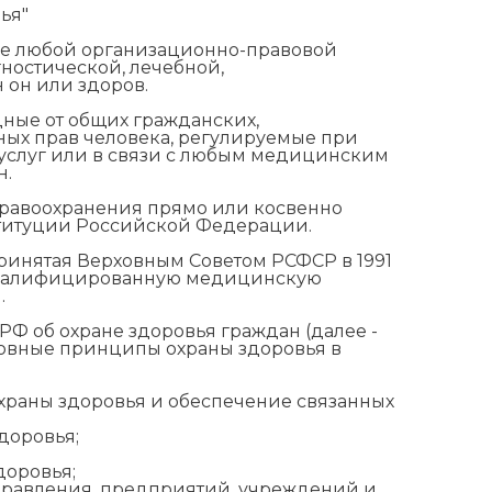
ья"
ие любой организационно-правовой
ностической, лечебной,
 он или здоров.
дные от общих гражданских,
ных прав человека, регулируемые при
услуг или в связи с любым медицинским
н.
дравоохранения прямо или косвенно
8 Конституции Российской Федерации.
ринятая Верховным Советом РСФСР в 1991
а квалифицированную медицинскую
.
РФ об охране здоровья граждан (далее -
сновные принципы охраны здоровья в
храны здоровья и обеспечение связанных
доровья;
доровья;
управления, предприятий, учреждений и