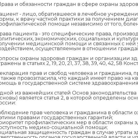
Права и обязанности граждан в сфере охраны здоров
ациент - лицо, обратившееся в лечебное учрежден
ормы, к врачу частной практики за получением диаг
рофилактической помощи независимо от того, болен
рава пациента - это специфические права, произво
олитических, экономических, социальных и культур
олучении медицинской помощи и связанных с ней 
оздействием, осуществляемым в отношении гражда
опросы охраны здоровья граждан и организации з
тражены в статьях 2, 19, 20, 21, 37, 38, 39, 40, 42, 5
екларация прав и свобод человека и гражданина, п
., также провозгласила, что каждый имеет право н
омощь в государственной системе здравоохранения
дной из важнейших статей Основ законодательства 
сновы) является статья 2, в которой определены о
оссии:
облюдение прав человека и гражданина в области о
 этими правами государственных гарантий;
риоритет профилактических мер в области охраны з
оступность медико-социальной помощи;
оциальная защищенность граждан в случае утраты з
тветственность органов государственной власти и 