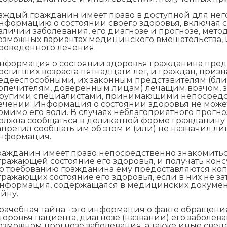
аждый гражданин имеет право в доступной для не
нформацию о состоянии своего здоровья, включая с
аличии заболевания, его диагнозе и прогнозе, мето
озможных вариантах медицинского вмешательства, и
роведенного лечения.
нформация о состоянии здоровья гражданина предос
остигших возраста пятнадцати лет, и граждан, приз
едееспособными, их законным представителям (бли
опечителям, доверенным лицам) лечащим врачом,
ругими специалистами, принимающими непосредст
ечении. Информация о состоянии здоровья не може
омимо его воли. В случаях неблагоприятного прогн
олжна сообщаться в деликатной форме гражданину 
апретил сообщать им об этом и (или) не назначил ли
нформация.
ражданин имеет право непосредственно знакомить
тражающей состояние его здоровья, и получать конс
о требованию гражданина ему предоставляются ко
тражающих состояние его здоровья, если в них не з
нформация, содержащаяся в медицинских документ
айну.
рачебная тайна - это информация о факте обращен
доровья пациента, диагнозе (названии) его заболева
озможном прогнозе заболевания, а также иные све