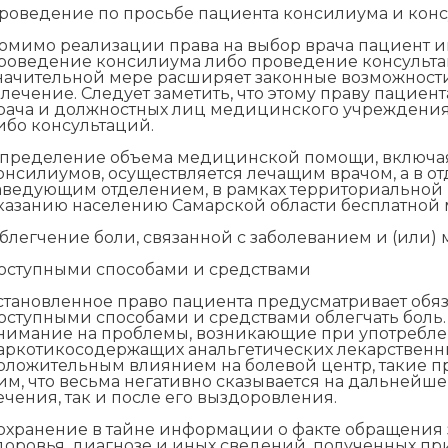
роведение по просьбе пациента консилиума и конс
омимо реализации права на выбор врача пациент 
роведение консилиума либо проведение консультац
начительной мере расширяет законные возможности
 лечение. Следует заметить, что этому праву пацие
рача и должностных лиц медицинского учреждения
ибо консультаций.
пределение объема медицинской помощи, включая
онсилиумов, осуществляется лечащим врачом, а в от
аведующим отделением, в рамках территориальной
казанию населению Самарской области бесплатной
блегчение боли, связанной с заболеванием и (или
оступными способами и средствами
становленное право пациента предусматривает обя
оступными способами и средствами облегчать боль. 
нимание на проблемы, возникающие при употребле
аркотикосодержащих анальгетических лекарственных
оложительным влиянием на болевой центр, такие п
им, что весьма негативно сказывается на дальнейше
ечения, так и после его выздоровления.
охранение в тайне информации о факте обращения
доровья, диагнозе и иных сведений, полученных пр