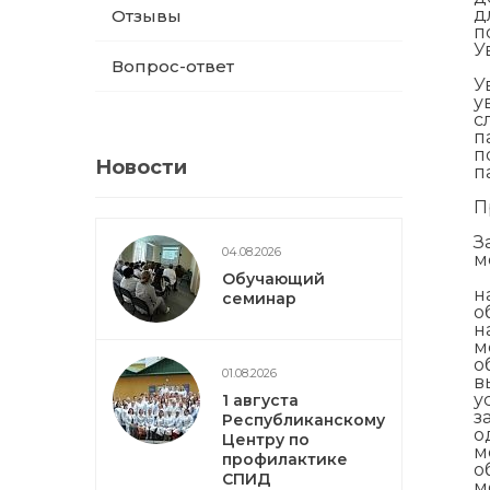
д
Отзывы
п
У
Вопрос-ответ
У
у
с
п
п
Новости
п
П
З
04.08.2026
м
Обучающий
н
семинар
о
н
м
о
01.08.2026
в
у
1 августа
з
Республиканскому
о
Центру по
м
профилактике
о
СПИД
м