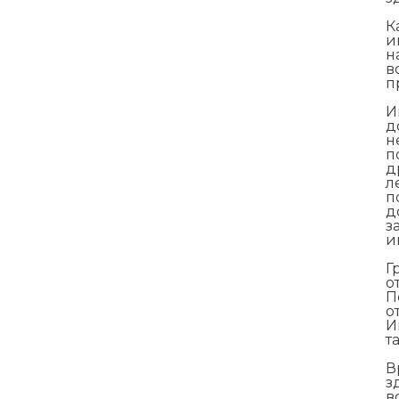
К
и
н
в
п
И
д
н
п
д
л
п
д
з
и
Г
о
П
о
И
т
В
з
в