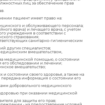
олжностных лиц за обеспечение прав
в.
ении пациент имеет право на:
ицинского и обслуживающего персонала;
йного врача) и лечащего врача, с учетом
ого учреждения в соответствии с
ского страхования;
оответствующих санитарно-гигиеническим
ий других специалистов;
) медицинским вмешательством,
 за медицинской помощью, о состоянии
и его обследовании и лечении;
нское вмешательство;
 и состоянии своего здоровья, а также на
ь передана информация о состоянии его
грамм добровольного медицинского
 здоровью при оказании медицинской
вителя для защиты его прав;
учреждении - на предоставление условий