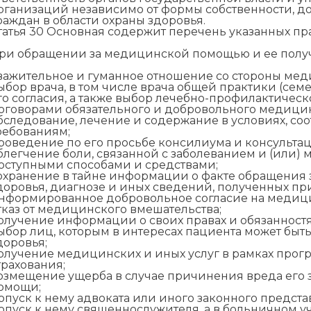
рганизаций независимо от формы собственности, д
раждан в области охраны здоровья.
татья 30 Основная содержит перечень указанных пра
ри обращении за медицинской помощью и ее получ
важительное и гуманное отношение со стороны мед
ыбор врача, в том числе врача общей практики (семе
го согласия, а также выбор лечебно-профилактическ
оговорами обязательного и добровольного медицин
бследование, лечение и содержание в условиях, с
ребованиям;
роведение по его просьбе консилиума и консультац
блегчение боли, связанной с заболеванием и (или
оступными способами и средствами;
охранение в тайне информации о факте обращения
доровья, диагнозе и иных сведений, полученных пр
нформированное добровольное согласие на медици
тказ от медицинского вмешательства;
олучение информации о своих правах и обязанностях
ыбор лиц, которым в интересах пациента может быт
доровья;
олучение медицинских и иных услуг в рамках про
трахования;
озмещение ущерба в случае причинения вреда его
омощи;
опуск к нему адвоката или иного законного предста
опуск к нему священнослужителя, а в больничном 