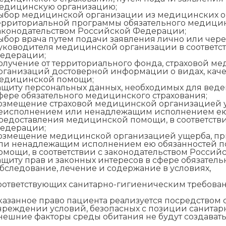
едицинскую организацию;
ыбор медицинской организации из медицинских ор
ерриториальной программы обязательного медицинс
аконодательством Российской Федерации;
ыбор врача путем подачи заявления лично или чере
уководителя медицинской организации в соответст
едерации;
олучение от территориального фонда, страховой 
рганизаций достоверной информации о видах, каче
едицинской помощи;
ащиту персональных данных, необходимых для вед
фере обязательного медицинского страхования;
озмещение страховой медицинской организацией у
еисполнением или ненадлежащим исполнением ею 
редоставления медицинской помощи, в соответстви
едерации;
озмещение медицинской организацией ущерба, пр
ли ненадлежащим исполнением ею обязанностей п
омощи, в соответствии с законодательством Росси
ащиту прав и законных интересов в сфере обязател
бследование, лечение и содержание в условиях,
оответствующих санитарно-гигиеническим требова
казанное право пациента реализуется посредством
чреждении условий, безопасных с позиции санитарных
нешние факторы среды обитания не будут создавать