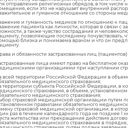
ля отправления религиозных обрядов, в том числе 
омещения, если это не нарушает внутренний распо
важительное и гуманное отношение со стороны ме
важение и гуманность медиков по отношению к па
важение пациента как личности, которая в связи с
ложности, а также чувство сострадания и человекол
ациенту, позволяющие последнему почувствовать, 
омощью близка и понимаема врачом и что он предп
ациенту.
рава и обязанности застрахованных лиц (пациентов)
астрахованные лица имеют право на бесплатное о
едицинскими организациями при наступлении стра
а всей территории Российской Федерации в объем
бязательного медицинского страхования;
а территории субъекта Российской Федерации, в ко
едицинского страхования, в объеме, установленно
бязательного медицинского страхования;
ыбор страховой медицинской организации путем по
становленном правилами обязательного медицинско
амену страховой медицинской организации, в котор
дин раз в течение календарного года не позднее 1 
еста жительства или прекращения действия догов
бязательного медицинского страхования в порядке
едицинского страхования, путем подачи заявления