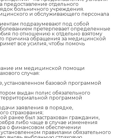
на предоставление отдельного
рядок больничного учреждения.
дицинского и обслуживающего персонала
циентам подразумевают под собой
 заболеванием претерпевает определенные
юбия по отношению к отдельно взятому
что причина обращения за медицинской
римет все усилия, чтобы помочь
казание им медицинской помощи
хового случая:
е, установленном базовой программой
тором выдан полис обязательного
м территориальной программой
дачи заявления в порядке,
го страхования;
ой ранее был застрахован гражданин,
ноября либо чаще в случае изменения
ора о финансовом обеспечении
, установленном правилами обязательного
 во вновь выбранную страховую