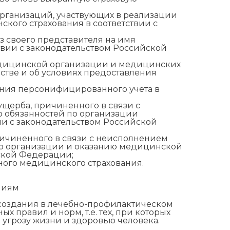
ганизаций, участвующих в реализации
кого страхования в соответствии с
з своего представителя на имя
вии с законодательством Российской
медицинской организации и медицинских
стве и об условиях предоставления
ения персонифицированного учета в
щерба, причиненного в связи с
обязанностей по организации
и с законодательством Российской
ичиненного в связи с неисполнением
о организации и оказанию медицинской
йской Федерации;
ьного медицинского страхования.
ниям
 создания в лечебно-профилактическом
 правил и норм, т.е. тех, при которых
 угрозу жизни и здоровью человека.