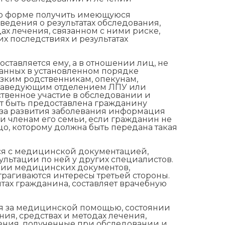
го форме получить имеющуюся
ведения о результатах обследования,
дах лечения, связанном с ними риске,
х последствиях и результатах
тавляется ему, а в отношении лиц, не
нанных в установленном порядке
зким родственникам, опекунам,
 заведующим отделением ЛПУ или
венное участие в обследовании и
т быть предоставлена гражданину
оза развития заболевания информация
и членам его семьи, если гражданин не
цо, которому должна быть передана такая
ся с медицинской документацией,
ультации по ней у других специалистов.
пии медицинских документов,
атрагиваются интересы третьей стороны.
ах гражданина, составляет врачебную
ия за медицинской помощью, состоянии
ния, средствах и методах лечения,
дения, полученные при обследовании и