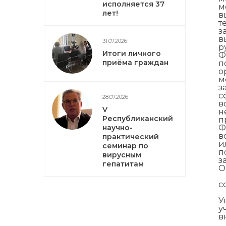
исполняется 37
м
лет!
в
т
з
в
31.07.2026
р
Итоги личного
Ф
приёма граждан
п
о
м
з
с
28.07.2026
в
V
н
Республиканский
п
научно-
Ф
в
практический
и
семинар по
п
вирусным
з
гепатитам
О
с
У
у
в