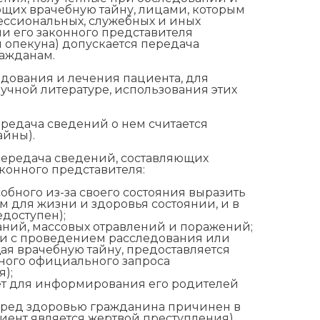
ющих врачебную тайну, лицами, которым
ессиональных, служебных и иных
ли его законного представителя
м опекуна) допускается передача
ражданам.
дования и лечения пациента, для
учной литературе, использования этих
ередача сведений о нем считается
айны).
передача сведений, составляющих
аконного представителя:
обного из-за своего состояния выразить
ом для жизни и здоровья состоянии, и в
доступен);
ний, массовых отравлений и поражений;
язи с проведением расследования или
я врачебную тайну, предоставляется
ного официального запроса
я);
 лет для информирования его родителей
 вред здоровью гражданина причинен в
иент является жертвой преступления).