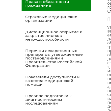
Права и обязанности
о
гражданина
г
С
Страховые медицинские
П
организации
у
в
Дистанционное открытие и
е
закрытие листков
д
нетрудоспособности
о
т
Перечни лекарственных
п
препаратов, утвержденные
о
постановлениями
д
Правительства Российской
с
Федерации
з
и
о
Показатели доступности и
п
качества медицинской
в
помощи
з
п
с
Правила подготовки к
в
диагностическим
п
исследованиям
д
д