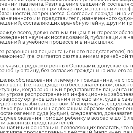
ечении пациента. Разглашение сведений, составля
ни стали известны при обучении, исполнении проф
бязанностей, запрещается. С согласия гражданина и
назначенного им представителя, назначенного судо
ведений, составляющих врачебную тайну, другим г
режде всего, должностным лицам в интересах обсле
роведения научных исследований, публикации в на
ведений в учебном процессе и в иных целях.
ез разрешения пациента (или его представителя) п
езаконной (т.е. считается разглашением врачебной т
 случаях, предусмотренных Основами, допускается 
рачебную тайну, без согласия гражданина или его з
 целях обследования и лечения гражданина, не спос
вою волю (т.е. находящего в бессознательном, опасн
итуации, когда законный представитель пациента не
ри угрозе распространения инфекционных заболева
о запросу органов дознания и следствия, суда в св
удебным разбирательством. Информация, содержаща
олько при наличии надлежащим образом оформлен
постановления суда (судьи), следователя, дознавател
 случае оказания помощи ребенку в возрасте до 15
ли законных представителей;
ри наличии оснований, позволяющих полагать, что
езультате противоправных действий (например, пац