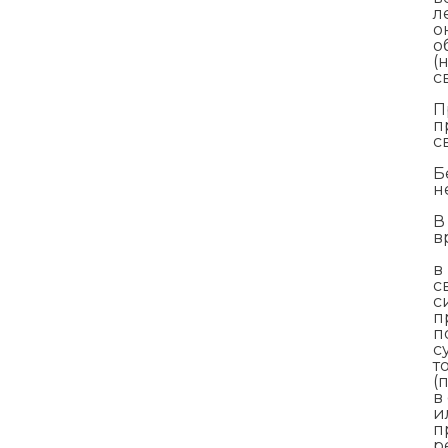
л
о
о
(
с
П
п
с
Б
н
В
в
в
с
с
п
п
с
т
(
в
и
п
р