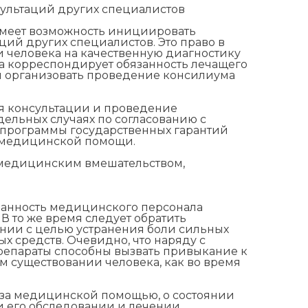
ультаций других специалистов
имеет возможность инициировать
ий других специалистов. Это право в
 человека на качественную диагностику
нта корреспондирует обязанность лечащего
 организовать проведение консилиума
 консультации и проведение
дельных случаях по согласованию с
 программы государственных гарантий
 медицинской помощи.
) медицинским вмешательством,
занность медицинского персонала
В то же время следует обратить
нии с целью устранения боли сильных
 средств. Очевидно, что наряду с
репараты способны вызвать привыкание к
м существовании человека, как во время
 за медицинской помощью, о состоянии
и его обследовании и лечении