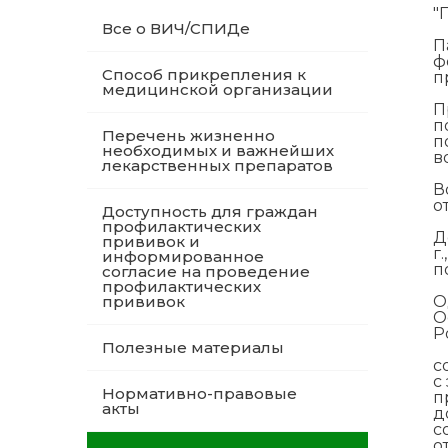
"
Все о ВИЧ/СПИДе
П
ф
Способ прикрепления к
п
медицинской организации
П
п
Перечень жизненно
п
необходимых и важнейших
в
лекарственных препаратов
В
о
Доступность для граждан
профилактических
Д
прививок и
г
информированное
п
согласие на проведение
профилактических
прививок
О
О
Р
Полезные материалы
с
с
Нормативно-правовые
п
акты
д
с
о