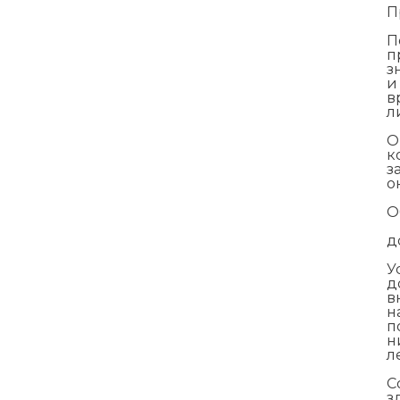
П
П
п
з
и
в
л
О
к
з
о
О
д
У
д
в
н
п
н
л
С
з