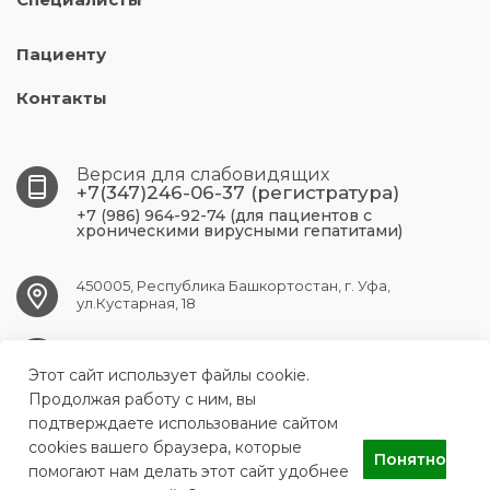
Пациенту
Контакты
Версия для слабовидящих
+7(347)246-06-37 (регистратура)
+7 (986) 964-92-74 (для пациентов с
хроническими вирусными гепатитами)
450005, Республика Башкортостан, г. Уфа,
ул.Кустарная, 18
UFA.RCPBSPID@doctorrb.ru
Этот сайт использует файлы cookie.
Продолжая работу с ним, вы
подтверждаете использование сайтом
cookies вашего браузера, которые
ГБУЗ Республиканский центр по профилактике и борьбе со
Понятно
СПИДом и инфекционными заболеваниями
помогают нам делать этот сайт удобнее