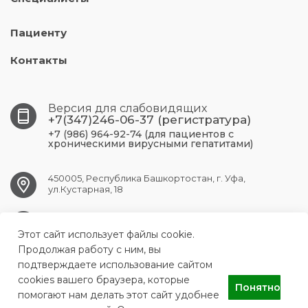
Пациенту
Контакты
Версия для слабовидящих
+7(347)246-06-37 (регистратура)
+7 (986) 964-92-74 (для пациентов с
хроническими вирусными гепатитами)
450005, Республика Башкортостан, г. Уфа,
ул.Кустарная, 18
UFA.RCPBSPID@doctorrb.ru
Этот сайт использует файлы cookie.
Продолжая работу с ним, вы
подтверждаете использование сайтом
cookies вашего браузера, которые
ГБУЗ Республиканский центр по профилактике и борьбе со
Понятно
СПИДом и инфекционными заболеваниями
помогают нам делать этот сайт удобнее