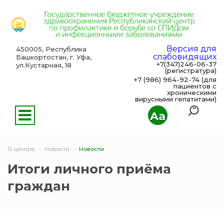
Версия для
450005, Республика
слабовидящих
Башкортостан, г. Уфа,
+7(347)246-06-37
ул.Кустарная, 18
(регистратура)
+7 (986) 964-92-74 (для
пациентов с
хроническими
вирусными гепатитами)
Aa
О центре
Новости
Новости
Итоги личного приёма
граждан