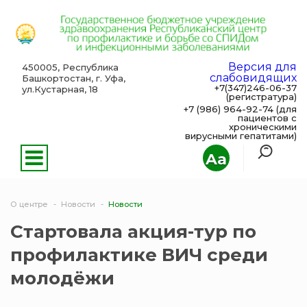
Версия для
450005, Республика
слабовидящих
Башкортостан, г. Уфа,
+7(347)246-06-37
ул.Кустарная, 18
(регистратура)
+7 (986) 964-92-74 (для
пациентов с
хроническими
вирусными гепатитами)
Aa
О центре
Новости
Новости
Стартовала акция-тур по
профилактике ВИЧ среди
молодёжи