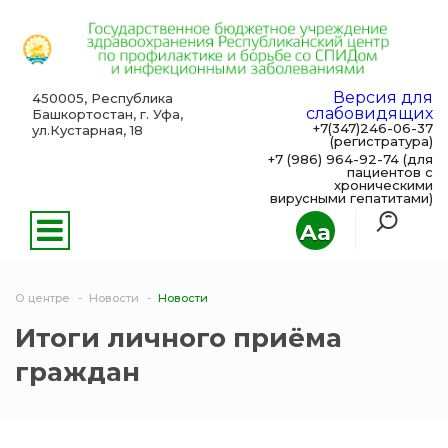
Версия для
450005, Республика
слабовидящих
Башкортостан, г. Уфа,
+7(347)246-06-37
ул.Кустарная, 18
(регистратура)
+7 (986) 964-92-74 (для
пациентов с
хроническими
вирусными гепатитами)
Aa
О центре
Новости
Новости
Итоги личного приёма
граждан