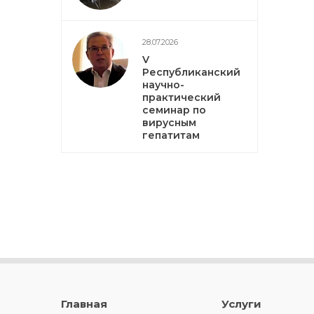
28.07.2026
V
Республиканский
научно-
практический
семинар по
вирусным
гепатитам
Главная
Услуги