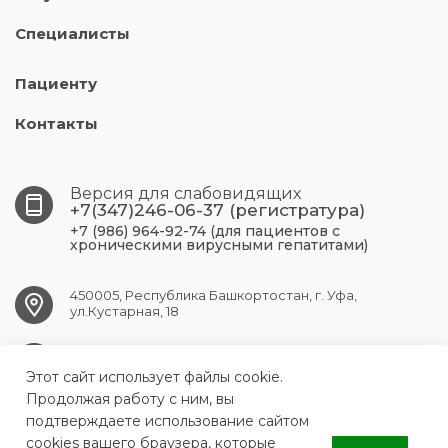
Специалисты
Пациенту
Контакты
Версия для слабовидящих
+7(347)246-06-37 (регистратура)
+7 (986) 964-92-74 (для пациентов с
хроническими вирусными гепатитами)
450005, Республика Башкортостан, г. Уфа,
ул.Кустарная, 18
UFA.RCPBSPID@doctorrb.ru
Этот сайт использует файлы cookie.
Продолжая работу с ним, вы
подтверждаете использование сайтом
cookies вашего браузера, которые
ГБУЗ Республиканский центр по профилактике и борьбе со