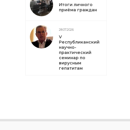
Итоги личного
приёма граждан
28.07.2026
V
Республиканский
научно-
практический
семинар по
вирусным
гепатитам