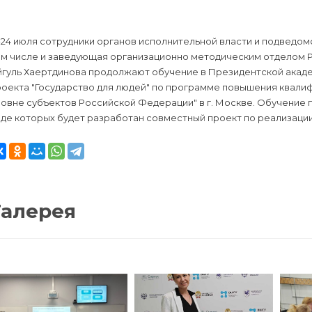
-24 июля сотрудники органов исполнительной власти и подведо
ом числе и заведующая организационно методическим отделом 
йгуль Хаертдинова продолжают обучение в Президентской акаде
роекта "Государство для людей" по программе повышения квали
овне субъектов Российской Федерации" в г. Москве. Обучение п
оде которых будет разработан совместный проект по реализаци
Галерея