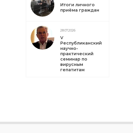
Итоги личного
приёма граждан
28.07.2026
V
Республиканский
научно-
практический
семинар по
вирусным
гепатитам