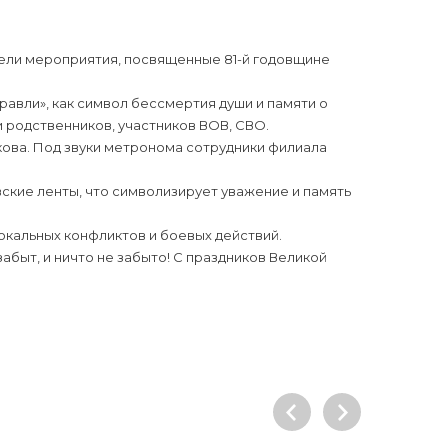
овели мероприятия, посвященные 81-й годовщине
авли», как символ бессмертия души и памяти о
 родственников, участников ВОВ, СВО.
икова. Под звуки метронома сотрудники филиала
ские ленты, что символизирует уважение и память
окальных конфликтов и боевых действий.
забыт, и ничто не забыто! С праздников Великой