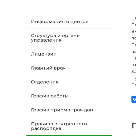
Се
Информация о центре
П
В 
Структура и органы
по
управления
Пр
по
Лицензии
Па
о
Главный врач
З
Пу
Отделения
П
График работы
График приема граждан
Правила внутреннего
распорядка