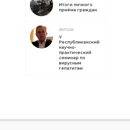
Итоги личного
приёма граждан
28.07.2026
V
Республиканский
научно-
практический
семинар по
вирусным
гепатитам