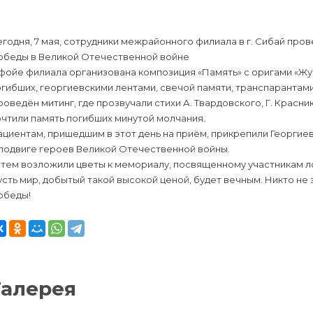
годня, 7 мая, сотрудники межрайонного филиала в г. Сибай пр
обеды в Великой Отечественной войне
фойе филиала организована композиция «Память» с оригами «Жур
гибших, георгиевскими лентами, свечой памяти, транспарантами
оведён митинг, где прозвучали стихи А. Твардовского, Г. Красн
чтили память погибших минутой молчания.
циентам, пришедшим в этот день на приём, прикрепили Георгиев
 подвиге героев Великой Отечественной войны.
атем возложили цветы к мемориалу, посвященному участникам л
сть мир, добытый такой высокой ценой, будет вечным. Никто не 
обеды!
Галерея