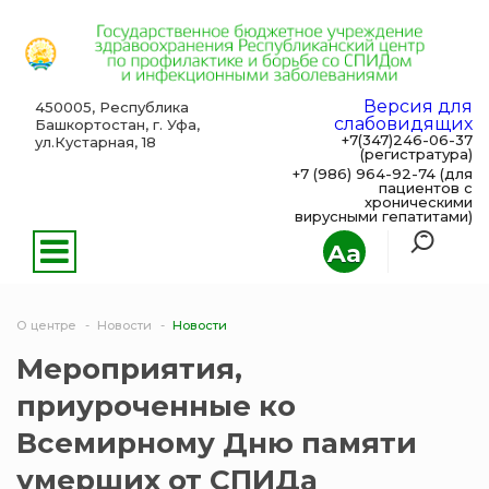
Версия для
450005, Республика
слабовидящих
Башкортостан, г. Уфа,
+7(347)246-06-37
ул.Кустарная, 18
(регистратура)
+7 (986) 964-92-74 (для
пациентов с
хроническими
вирусными гепатитами)
Aa
О центре
Новости
Новости
Мероприятия,
приуроченные ко
Всемирному Дню памяти
умерших от СПИДа