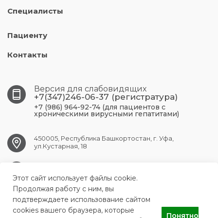
Специалисты
Пациенту
Контакты
Версия для слабовидящих
+7(347)246-06-37 (регистратура)
+7 (986) 964-92-74 (для пациентов с
хроническими вирусными гепатитами)
450005, Республика Башкортостан, г. Уфа,
ул.Кустарная, 18
UFA.RCPBSPID@doctorrb.ru
Этот сайт использует файлы cookie.
Продолжая работу с ним, вы
подтверждаете использование сайтом
cookies вашего браузера, которые
ГБУЗ Республиканский центр по профилактике и борьбе со
Понятно
СПИДом и инфекционными заболеваниями