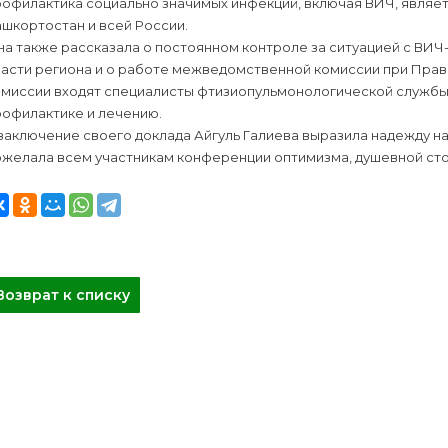
офилактика социально значимых инфекций, включая ВИЧ, являет
шкортостан и всей России.
на также рассказала о постоянном контроле за ситуацией с ВИ
ласти региона и о работе межведомственной комиссии при Прав
омиссии входят специалисты фтизиопульмонологической службы,
рофилактике и лечению.
заключение своего доклада Айгуль Галиева выразила надежду н
ожелала всем участникам конференции оптимизма, душевной ст
Возврат к списку