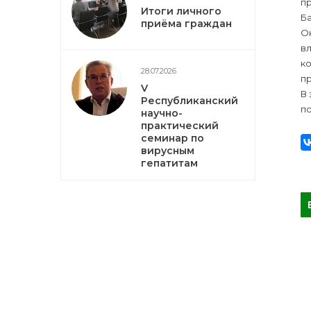
пр
Итоги личного
Ба
приёма граждан
О
в
к
28.07.2026
п
V
В 
Республиканский
п
научно-
практический
семинар по
вирусным
гепатитам