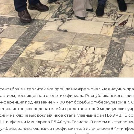
2 сентября в Стерлитамаке прошла Межрегиональная научно-пр
частием, посвященная столетию филиала Республиканского клин
нференция под названием «100 лет борьбы с туберкулезом в г. 
пециалистов, исследователей и представителей медицинских уч
ним из ключевых докладчиков стала главный врач ГБУЗ РЦПБ со
ИЧ-инфекции Минздрава РБ Айгуль Галиева. В своем выступлени
лужбами, занимающимися профилактикой и лечением ВИЧ-инфекци