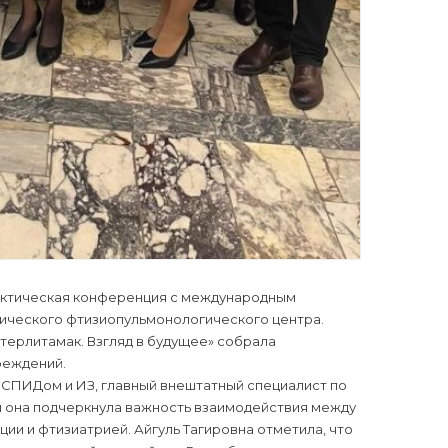
актическая конференция с международным
ического фтизиопульмонологического центра.
Стерлитамак. Взгляд в будущее» собрала
реждений.
 СПИДом и ИЗ, главный внештатный специалист по
и она подчеркнула важность взаимодействия между
и и фтизиатрией. Айгуль Тагировна отметила, что