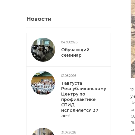
Новости
04.08.2026
Обучающий
семинар
01.08.2026
1 августа
Республиканскому
1
Центру по
у
профилактике
Ко
СПИД
с
исполняется 37
лет!
Од
В
с
31.07.2026