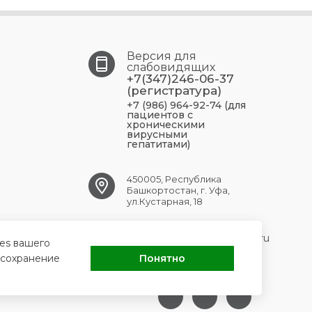
Версия для
слабовидящих
+7(347)246-06-37
(регистратура)
+7 (986) 964-92-74 (для
пациентов с
хроническими
вирусными
гепатитами)
450005, Республика
Башкортостан, г. Уфа,
ул.Кустарная, 18
UFA.RCPBSPID@doctorrb.ru
ies вашего
 сохранение
Понятно