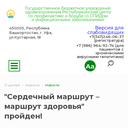
Версия для
450005, Республика
слабовидящих
Башкортостан, г. Уфа,
+7(347)246-06-37
ул.Кустарная, 18
(регистратура)
+7 (986) 964-92-74 (для
пациентов с
хроническими
вирусными гепатитами)
Aa
О центре
Новости
Новости
"Сердечный маршрут –
маршрут здоровья"
пройден!