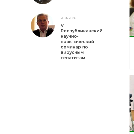
28.07.2026
V
Республиканский
научно-
практический
семинар по
вирусным
гепатитам