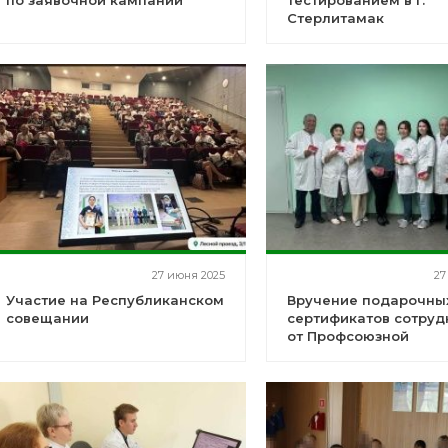
по заявочной кампании
тестированием в г.
Стерлитамак
27 июня 2025
27
Участие на Республиканском
Вручение подарочны
совещании
сертификатов сотру
от Профсоюзной
организации Центра