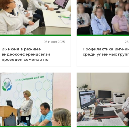
26 июня 2025
26
26 июня в режиме
Профилактика ВИЧ-и
видеоконференцсвязи
среди уязвимых груп
проведен семинар по
вопросам профилактики и
лечения ВИЧ-инфекции