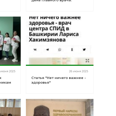
день главного врача.
 июня 2025
26 июня 2025
х
Статья "Нет ничего важнее -
дникам
здоровья"
 СПИД