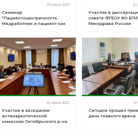
25 июня 2025
24
Семинар
Участие в диссертац
"Пациентоцентричность.
совете ФГБОУ ВО БГМ
Медработник и пациент как
Минздрава России
партнеры на пути к
улучшению качества
медицинской помощи"
24 июня 2025
20
Участие в заседании
Сегодня прошел при
антинаркотической
день главного врача.
комиссии Октябрьского р-на
г. Уфа