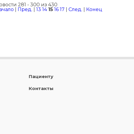
овости 281 - 300 из 430
ачало
|
Пред.
|
13
14
15
16
17
|
След.
|
Конец
Пациенту
Контакты